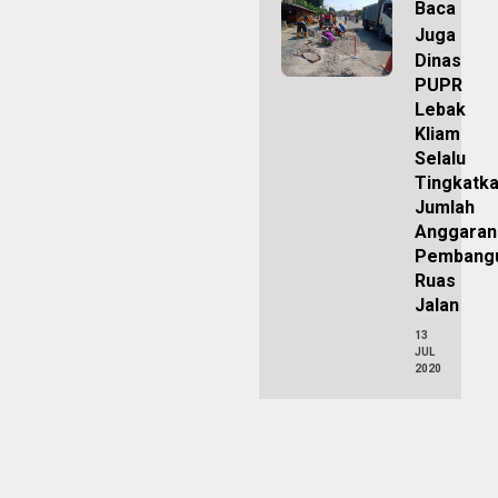
Baca
Juga
Dinas
PUPR
Lebak
Kliam
Selalu
Tingkatk
Jumlah
Anggaran
Pembang
Ruas
Jalan
13
JUL
2020