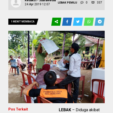
Redaksi - JuaraMedia
0
337
LEBAK
PEMILU
24 Apr 2019 12:07
1 MENIT MEMBACA
Pos Terkait
LEBAK
– Diduga akibat