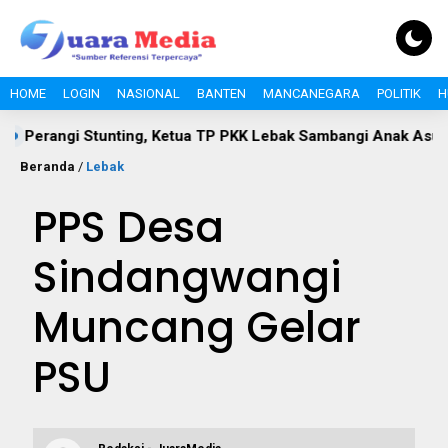
HOME
LOGIN
NASIONAL
BANTEN
MANCANEGARA
POLITIK
H
ngi Stunting, Ketua TP PKK Lebak Sambangi Anak Asuh di Desa
Beranda
/
Lebak
PPS Desa
Sindangwangi
Muncang Gelar
PSU