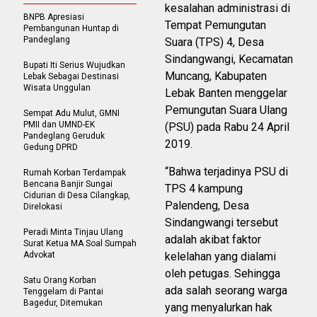
kesalahan administrasi di
BNPB Apresiasi
Tempat Pemungutan
Pembangunan Huntap di
Pandeglang
Suara (TPS) 4, Desa
Sindangwangi, Kecamatan
Bupati Iti Serius Wujudkan
Muncang, Kabupaten
Lebak Sebagai Destinasi
Wisata Unggulan
Lebak Banten menggelar
Pemungutan Suara Ulang
Sempat Adu Mulut, GMNI
PMII dan UMND-EK
(PSU) pada Rabu 24 April
Pandeglang Geruduk
2019.
Gedung DPRD
“Bahwa terjadinya PSU di
Rumah Korban Terdampak
Bencana Banjir Sungai
TPS 4 kampung
Cidurian di Desa Cilangkap,
Palendeng, Desa
Direlokasi
Sindangwangi tersebut
Peradi Minta Tinjau Ulang
adalah akibat faktor
Surat Ketua MA Soal Sumpah
Advokat
kelelahan yang dialami
oleh petugas. Sehingga
Satu Orang Korban
ada salah seorang warga
Tenggelam di Pantai
Bagedur, Ditemukan
yang menyalurkan hak