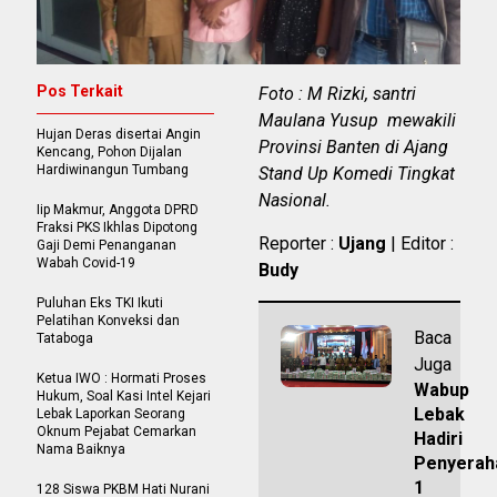
Pos Terkait
Foto : M Rizki, santri
Maulana Yusup mewakili
Hujan Deras disertai Angin
Provinsi Banten di Ajang
Kencang, Pohon Dijalan
Hardiwinangun Tumbang
Stand Up Komedi Tingkat
Nasional.
Iip Makmur, Anggota DPRD
Fraksi PKS Ikhlas Dipotong
Reporter :
Ujang
| Editor :
Gaji Demi Penanganan
Wabah Covid-19
Budy
Puluhan Eks TKI Ikuti
Pelatihan Konveksi dan
Baca
Tataboga
Juga
Ketua IWO : Hormati Proses
Wabup
Hukum, Soal Kasi Intel Kejari
Lebak
Lebak Laporkan Seorang
Oknum Pejabat Cemarkan
Hadiri
Nama Baiknya
Penyerah
1
128 Siswa PKBM Hati Nurani