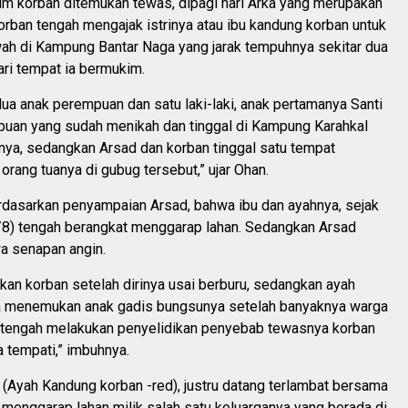
um korban ditemukan tewas, dipagi hari Arka yang merupakan
rban tengah mengajak istrinya atau ibu kandung korban untuk
h di Kampung Bantar Naga yang jarak tempuhnya sekitar dua
ri tempat ia bermukim.
dua anak perempuan dan satu laki-laki, anak pertamanya Santi
uan yang sudah menikah dan tinggal di Kampung Karahkal
ya, sedangkan Arsad dan korban tinggal satu tempat
rang tuanya di gubug tersebut,” ujar Ohan.
rdasarkan penyampaian Arsad, bahwa ibu dan ayahnya, sejak
/8) tengah berangkat menggarap lahan. Sedangkan Arsad
 senapan angin.
an korban setelah dirinya usai berburu, sedangkan ayah
 menemukan anak gadis bungsunya setelah banyaknya warga
g tengah melakukan penyelidikan penyebab tewasnya korban
a tempati,” imbuhnya.
 (Ayah Kandung korban -red), justru datang terlambat bersama
h menggarap lahan milik salah satu keluarganya yang berada di