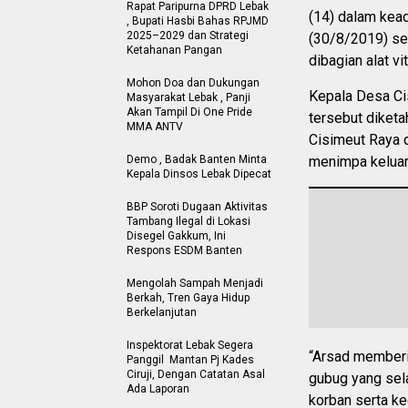
Rapat Paripurna DPRD Lebak
(14) dalam kea
, Bupati Hasbi Bahas RPJMD
2025–2029 dan Strategi
(30/8/2019) sek
Ketahanan Pangan
dibagian alat v
Mohon Doa dan Dukungan
Kepala Desa Ci
Masyarakat Lebak , Panji
Akan Tampil Di One Pride
tersebut diket
MMA ANTV
Cisimeut Raya 
Demo , Badak Banten Minta
menimpa keluar
Kepala Dinsos Lebak Dipecat
BBP Soroti Dugaan Aktivitas
Tambang Ilegal di Lokasi
Disegel Gakkum, Ini
Respons ESDM Banten
Mengolah Sampah Menjadi
Berkah, Tren Gaya Hidup
Berkelanjutan
Inspektorat Lebak Segera
“Arsad memberi
Panggil Mantan Pj Kades
Ciruji, Dengan Catatan Asal
gubug yang sel
Ada Laporan
korban serta ke