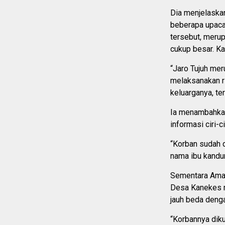
Dia menjelaskan
beberapa upacar
tersebut, meru
cukup besar. K
“Jaro Tujuh me
melaksanakan ri
keluarganya, te
Ia menambahkan
informasi ciri-c
“Korban sudah d
nama ibu kandun
Sementara Aman
Desa Kanekes 
jauh beda denga
“Korbannya diku