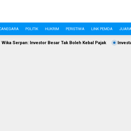
CANEGARA
POLITIK
HUKRIM
PERISTIWA
LINK PEMDA
JUARA
sar Tak Boleh Kebal Pajak
Investasi Pandeglang Tembus Rp