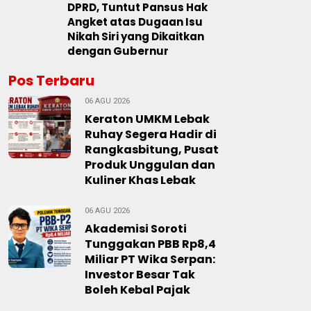
DPRD, Tuntut Pansus Hak
Angket atas Dugaan Isu
Nikah Siri yang Dikaitkan
dengan Gubernur
Pos Terbaru
06 AGU 2026
Keraton UMKM Lebak
Ruhay Segera Hadir di
Rangkasbitung, Pusat
Produk Unggulan dan
Kuliner Khas Lebak
06 AGU 2026
Akademisi Soroti
Tunggakan PBB Rp8,4
Miliar PT Wika Serpan:
Investor Besar Tak
Boleh Kebal Pajak