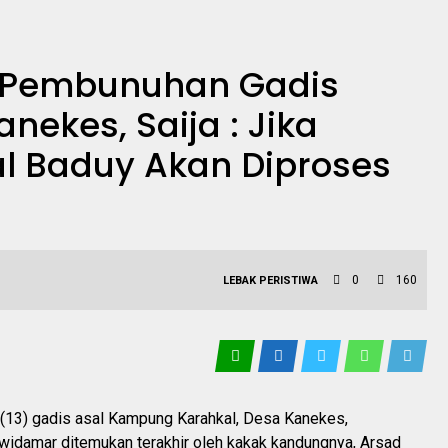
ku Pembunuhan Gadis
nekes, Saija : Jika
l Baduy Akan Diproses
0
160
LEBAK
PERISTIWA
(13) gadis asal Kampung Karahkal, Desa Kanekes,
idamar ditemukan terakhir oleh kakak kandungnya, Arsad