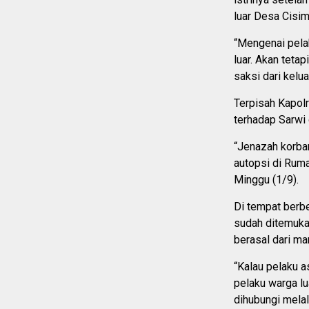
luar Desa Cisim
“Mengenai pelak
luar. Akan teta
saksi dari kelua
Terpisah Kapol
terhadap Sarwi 
“Jenazah korban
autopsi di Ruma
Minggu (1/9).
Di tempat berb
sudah ditemuka
berasal dari ma
“Kalau pelaku a
pelaku warga lu
dihubungi melal