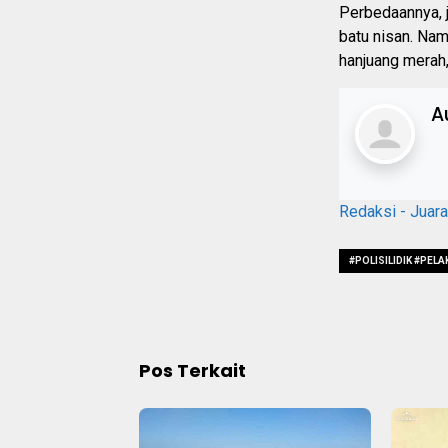
Perbedaannya, j
batu nisan. N
hanjuang merah,”
A
Redaksi - Juar
#POLISILIDIK #PE
#JIKAPELAKUWARG
Pos Terkait