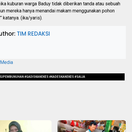
ika kuburan warga Baduy tidak diberikan tanda atau sebuah
amun mereka hanya menandai makam menggunakan pohon
 katanya. (ika/yaris).
uthor:
TIM REDAKSI
aMedia
LAKUPEMBUNUHAN #GADISKANEKES #KADESKANEKES #SAIJA
AASALBADUY #AKANDIPROSESHUKUMADAT