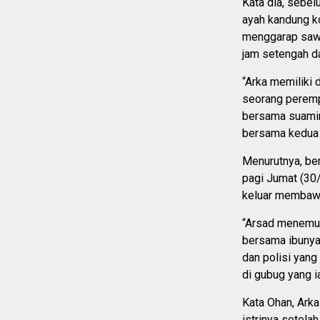
Kata dia, sebel
ayah kandung ko
menggarap sawa
jam setengah da
“Arka memiliki 
seorang peremp
bersama suamin
bersama kedua o
Menurutnya, be
pagi Jumat (30
keluar membawa
“Arsad menemuk
bersama ibunya
dan polisi yan
di gubug yang i
Kata Ohan, Arka
istrinya setela