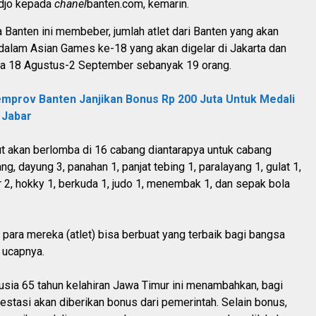
djo kepada
chanel
banten.com, kemarin.
Banten ini membeber, jumlah atlet dari Banten yang akan
 dalam Asian Games ke-18 yang akan digelar di Jakarta dan
a 18 Agustus-2 September sebanyak 19 orang.
mprov Banten Janjikan Bonus Rp 200 Juta Untuk Medali
 Jabar
ut akan berlomba di 16 cabang diantarapya untuk cabang
ang, dayung 3, panahan 1, panjat tebing 1, paralayang 1, gulat 1,
yar 2, hokky 1, berkuda 1, judo 1, menembak 1, dan sepak bola
an para mereka (atlet) bisa berbuat yang terbaik bagi bangsa
 ucapnya.
sia 65 tahun kelahiran Jawa Timur ini menambahkan, bagi
restasi akan diberikan bonus dari pemerintah. Selain bonus,