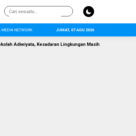
 MEDIA NETWORK
JUMAT, 07 AGU 2026
ran Lingkungan Masih Jadi Tantangan
Keraton UMKM Lebak