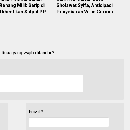
enang Milik Sarip di
Sholawat Syifa, Antisipasi
 Dihentikan Satpol PP
Penyebaran Virus Corona
.
Ruas yang wajib ditandai
*
Email
*