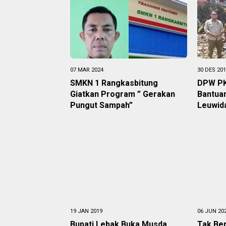
07 MAR 2024
30 DES 20
SMKN 1 Rangkasbitung
DPW PK
Giatkan Program ” Gerakan
Bantua
Pungut Sampah”
Leuwid
19 JAN 2019
06 JUN 20
Bupati Lebak Buka Musda
Tak Be