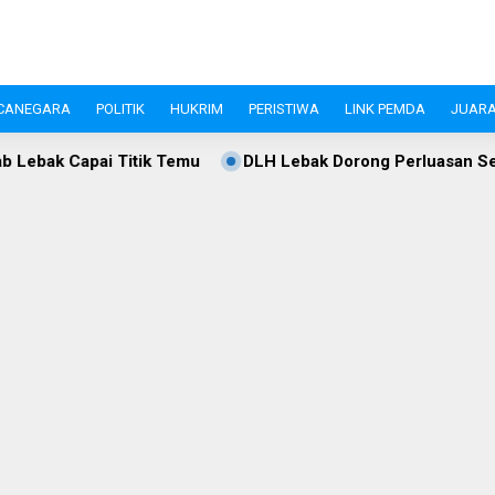
CANEGARA
POLITIK
HUKRIM
PERISTIWA
LINK PEMDA
JUARA
u
DLH Lebak Dorong Perluasan Sekolah Adiwiyata, Kesada