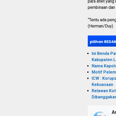
para atlet yan
pembinaan dan
“Tentu ada peng
(Herman/Duy)
pilihan REDAK
Ini Benda P
Kabupaten 
Nama Kapols
Motif Pelem
ICW : Korups
Kekuasaan
Relawan Kot
Dibanggaka
A