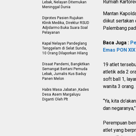
Rumiah Kartore
Lebak, Nelayan Ditemukan
Meninggal Dunia
Mantan Kapolda 
Diprotes Pasien Rujukan
diikut sertakan
Klinik Medika, Direktur RSUD
Palembang pad
Adjidarmo Buka Suara Soal
Pelayanan
Baca Juga :
Pe
Kapal Nelayan Pandeglang
Tenggelam di Selat Sunda,
Emas PON XIX
10 Orang Dilaporkan Hilang
19 atlet terseb
Disaat Pandemi, Bangkitkan
Semangat Bertani Pemuda
atletik ada 2 or
Lebak, Jurnalis Kus Baduy
soft ball 1, la
Panen Melon
wanita 3 orang.
Habis Masa Jabatan ,Kades
Desa Asem Margaluyu
Diganti Oleh Plt
“Ya, kita do’ak
dan negaranya,”
Perempuan beru
atlet yang berp