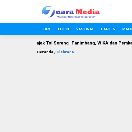
HOME
LOGIN
NASIONAL
BANTEN
MAN
ol Serang–Panimbang, WIKA dan Pemkab Lebak Capai Titik Tem
Beranda
/
Olahraga