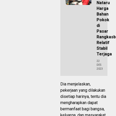
Nataru
Harga
Bahan
Pokok
di
Pasar
Rangkasb
Relatif
Stabil
Terjaga
22
DES
2023
Dia menjelaskan,
pekerjaan yang dilakukan
disetiap harinya, tentu dia
mengharapkan dapat
bermanfaat bagi bangsa,
keluarga, dan masyarakat