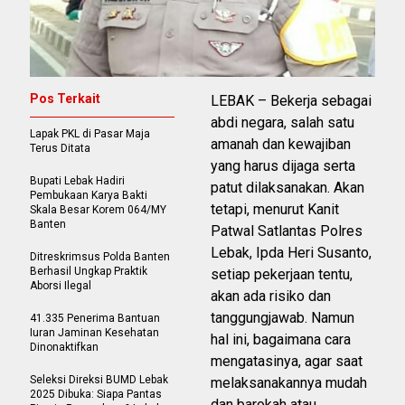
Pos Terkait
LEBAK – Bekerja sebagai
abdi negara, salah satu
Lapak PKL di Pasar Maja
amanah dan kewajiban
Terus Ditata
yang harus dijaga serta
Bupati Lebak Hadiri
patut dilaksanakan. Akan
Pembukaan Karya Bakti
tetapi, menurut Kanit
Skala Besar Korem 064/MY
Banten
Patwal Satlantas Polres
Lebak, Ipda Heri Susanto,
Ditreskrimsus Polda Banten
Berhasil Ungkap Praktik
setiap pekerjaan tentu,
Aborsi Ilegal
akan ada risiko dan
tanggungjawab. Namun
41.335 Penerima Bantuan
Iuran Jaminan Kesehatan
hal ini, bagaimana cara
Dinonaktifkan
mengatasinya, agar saat
Seleksi Direksi BUMD Lebak
melaksanakannya mudah
2025 Dibuka: Siapa Pantas
dan barokah atau