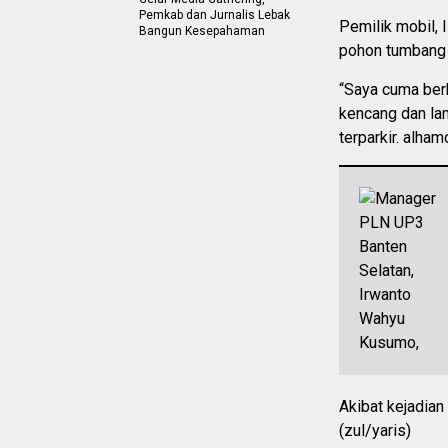
Pemkab dan Jurnalis Lebak
Pemilik mobil, 
Bangun Kesepahaman
pohon tumbang t
“Saya cuma berh
kencang dan la
terparkir. alham
Akibat kejadian 
(zul/yaris)