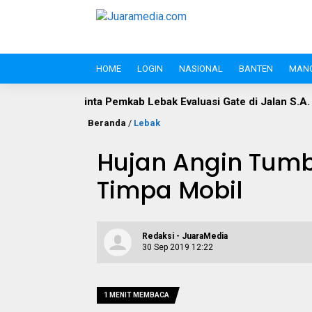
HOME
LOGIN
NASIONAL
BANTEN
MAN
ta Pemkab Lebak Evaluasi Gate di Jalan S.A. Tirtayasa
Pol
Beranda
/
Lebak
Hujan Angin Tum
Timpa Mobil
Redaksi - JuaraMedia
30 Sep 2019 12:22
1 MENIT MEMBACA