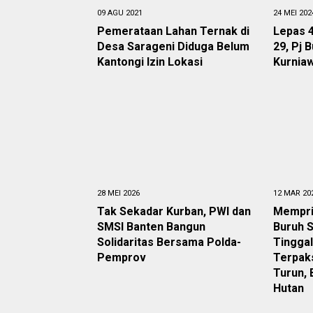
09 AGU 2021
24 MEI 202
Pemerataan Lahan Ternak di
Lepas 4
Desa Sarageni Diduga Belum
29, Pj 
Kantongi Izin Lokasi
Kurniaw
28 MEI 2026
12 MAR 20
Tak Sekadar Kurban, PWI dan
Mempri
SMSI Banten Bangun
Buruh S
Solidaritas Bersama Polda-
Tinggal
Pemprov
Terpak
Turun, 
Hutan