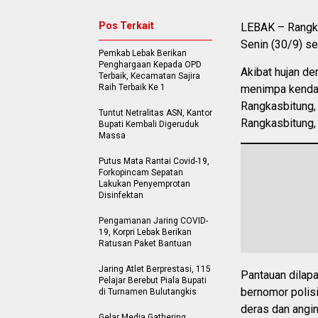
Pos Terkait
LEBAK – Rangkas
Senin (30/9) se
Pemkab Lebak Berikan
Penghargaan Kepada OPD
Akibat hujan d
Terbaik, Kecamatan Sajira
Raih Terbaik Ke 1
menimpa kendar
Rangkasbitung,
Tuntut Netralitas ASN, Kantor
Rangkasbitung,
Bupati Kembali Digeruduk
Massa
Putus Mata Rantai Covid-19,
Forkopincam Sepatan
Lakukan Penyemprotan
Disinfektan
Pengamanan Jaring COVID-
19, Korpri Lebak Berikan
Ratusan Paket Bantuan
Jaring Atlet Berprestasi, 115
Pantauan dilapa
Pelajar Berebut Piala Bupati
bernomor polis
di Turnamen Bulutangkis
deras dan angin
Gelar Media Gathering,