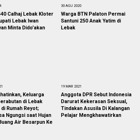
4
30 AGU 2020
40 Calhaj Lebak Kloter
Warga BTN Palaton Permai
Bupati Lebak Iwan
Santuni 250 Anak Yatim di
an Minta Dido’akan
Lebak
21
19 MAR 2021
hatinkan, Keluarga
Anggota DPR Sebut Indonesia
erabutan di Lebak
Darurat Kekerasan Seksual,
 di Rumah Reyot;
Tindakan Asusila Di Kalangan
sa Ngungsi saat Hujan
Pelajar Mengkhawatirkan
Buang Air Besarpun Ke