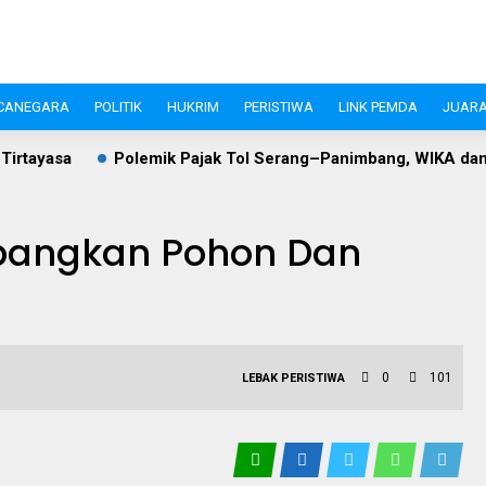
CANEGARA
POLITIK
HUKRIM
PERISTIWA
LINK PEMDA
JUARA
emik Pajak Tol Serang–Panimbang, WIKA dan Pemkab Lebak Cap
bangkan Pohon Dan
0
101
LEBAK
PERISTIWA