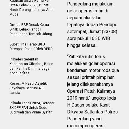
Ratusan Siswa Ramaikan
Pandeglang melakukan
O2SN Lebak 2026, Bupati
Hasbi Dorong Lahirnya Atlet
gelar operasi rutin di
Muda
seputar alun-alun
tepatnya depan Pendopo
Ormas BBP Desak Ketua
DPRD Lebak Panggil
setempat, Jumat (23/08)
Pengusaha Tambak Udang
sore pukul 16.30 WIB
Bupati Irna Harap LKPJ
hingga selesai.
Direspon Positif Oleh DPRD
“Yah kita rutin terus
Pilkades Serentak
melalukan gelar operasi
Kecamatan Cibadak , Balon
dan Panitia Diminta Jaga
kendaraan motor roda dua
Kondusifitas
sesuai printah pimpinan
Reses, M Hasbi Asyidiki
jelang dilaksanakannya
Jayabaya Santuni 400
Operasi Patuh Kalimaya
Lansia
2019 nanti,” ungkap Ipda
Pilkada Lebak 2024, Beredar
H Dadan selaku Kanit
SK DPP PAN Untuk Dede
Dikyasa Satlantas Polres
Supriyadi dan Virnie Syafitri
Pandeglang yang
memimpin operasi