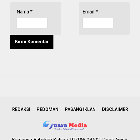
Nama
*
Email
*
REDAKSI
PEDOMAN
PASANG IKLAN
DISCLAIMER
Kampung Babakan Kalapa, RT/RW 04/02, Desa Aweh,