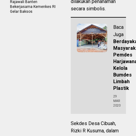
dilakukan penanaman
Rajawali Banten
Bekerjasama Kemenkes RI
secara simbolis.
Gelar Baksos
Baca
Juga
Berdayak
Masyarak
Pemdes
Harjawan
Kelola
Bumdes
Limbah
Plastik
29
MAR
2020
Sekdes Desa Cibuah,
Rizki R Kusuma, dalam