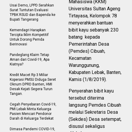
Mahasiswa (KKM)
Usai Demo, LPPD Serahkan
Universitas Sultan Ageng
Surat Tuntutan Evaluasi
TPBK RSUD dan Bapenda ke
Tirtayasa, Kelompok 78
Bupati Tangerang
menyerahkan bantuan
bibit kayu sebanyak 230
Kemendagri Harapkan
Tercipta Iklim Kompetitif
batang kepada
Untuk Dorong Pemda
Pemerintahan Desa
Berinovasi
(Pemdes) Cibuah,
Pandeglang Klaim Tetap
Kecamatan
Aman dari Covid-19, Apa
Kiatnya?
Warunggunung,
Kabupaten Lebak, Banten,
Kredit Macet Rp 3 Miliar
Kamis (1/8/2019).
Koperasi PMSU Diduga Seret
Oknum DPRD Banten, HMI
Desak Kejati Segera Turun
Penyerahan bibit kayu
Tangan.
tersebut diterima
Cegah Penyebaran Covid-19,
langsung Pemdes Cibuah
PMI Lebak Minta Keluarga
melalui Sekretaris Desa
Pasien Mencari Pendonor
Darah di Keluarga Terdekat
(Sekdes) Desa setempat,
disusul sekaligus
Dimasa Pandemi COVID-19,