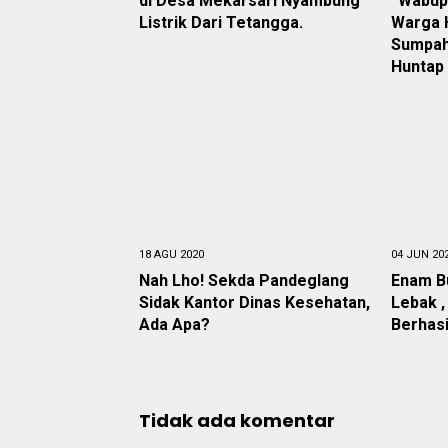
di Desa Mekarsari Nyambung
“Wabup
Listrik Dari Tetangga.
Warga H
Sumpah
Huntap
18 AGU 2020
04 JUN 20
Nah Lho! Sekda Pandeglang
Enam Bu
Sidak Kantor Dinas Kesehatan,
Lebak ,
Ada Apa?
Berhasi
Tidak ada komentar