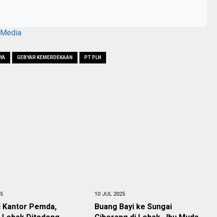
aMedia
YA
GEBYAR KEMERDEKAAN
PT PLN
25
10 JUL 2025
i Kantor Pemda,
Buang Bayi ke Sungai