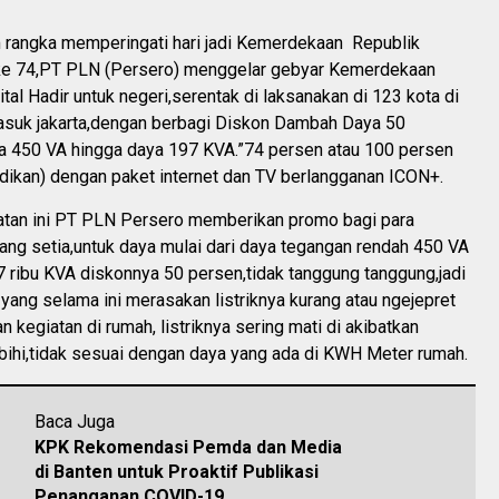
rangka memperingati hari jadi Kemerdekaan Republik
 ke 74,PT PLN (Persero) menggelar gebyar Kemerdekaan
ital Hadir untuk negeri,serentak di laksanakan di 123 kota di
asuk jakarta,dengan berbagi Diskon Dambah Daya 50
ya 450 VA hingga daya 197 KVA.”74 persen atau 100 persen
dikan) dengan paket internet dan TV berlangganan ICON+.
an ini PT PLN Persero memberikan promo bagi para
ng setia,untuk daya mulai dari daya tegangan rendah 450 VA
 ribu KVA diskonnya 50 persen,tidak tanggung tanggung,jadi
yang selama ini merasakan listriknya kurang atau ngejepret
 kegiatan di rumah, listriknya sering mati di akibatkan
bihi,tidak sesuai dengan daya yang ada di KWH Meter rumah.
Baca Juga
KPK Rekomendasi Pemda dan Media
di Banten untuk Proaktif Publikasi
Penanganan COVID-19