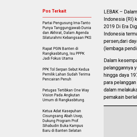
Pos Terkait
LEBAK – Dalam 
Indonesia (RI)
Partai Pengusung Irna-Tanto
2019 Di Era Dig
Punya Tanggungjawab Dunia
dan Akhirat, Dalam Agenda
Indonesia term
Silaturahmi Kebangsaan PKS
persen,dari da
(lembaga pendi
Rapat PGIN Banten di
Rangkasbitung, Isu PPPK
Jadi Fokus Utama
Dalam kesempat
pelanggannya ya
PPK Tol Serpan Sebut Kedua
Pemilik Lahan Sudah Terima
hingga daya 197
Pencairan Penuh
para pelanggan 
dalam melakukan
Petugas Tertibkan One Way
Vision Pada Angkutan
pemakain berle
Umum di Rangkasbitung.
Ketua Adat Kasepuhan
Cisungsang Abah Usep,
Dukung Program Prof.
Sihabudin Buka Kampus
Baru di Banten Selatan