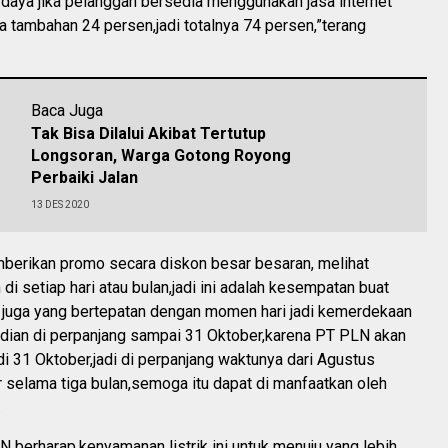
daya jika pelanggan bersedia menggunakan jasa internet
 tambahan 24 persen,jadi totalnya 74 persen,”terang
Baca Juga
Tak Bisa Dilalui Akibat Tertutup
Longsoran, Warga Gotong Royong
Perbaiki Jalan
13 DES 2020
berikan promo secara diskon besar besaran, melihat
di setiap hari atau bulan,jadi ini adalah kesempatan buat
juga yang bertepatan dengan momen hari jadi kemerdekaan
udian di perpanjang sampai 31 Oktober,karena PT PLN akan
di 31 Oktober,jadi di perpanjang waktunya dari Agustus
 selama tiga bulan,semoga itu dapat di manfaatkan oleh
.
 berharap,kenyamanan listrik ini untuk menuju yang lebih