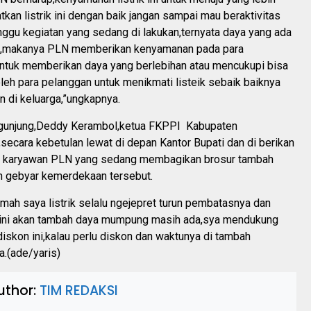
atkan listrik ini dengan baik jangan sampai mau beraktivitas
ggu kegiatan yang sedang di lakukan,ternyata daya yang ada
ng,makanya PLN memberikan kenyamanan pada para
ntuk memberikan daya yang berlebihan atau mencukupi bisa
leh para pelanggan untuk menikmati listeik sebaik baiknya
 di keluarga,”ungkapnya.
gunjung,Deddy Kerambol,ketua FKPPI Kabupaten
secara kebetulan lewat di depan Kantor Bupati dan di berikan
ra karyawan PLN yang sedang membagikan brosur tambah
an gebyar kemerdekaan tersebut.
umah saya listrik selalu ngejepret turun pembatasnya dan
n ini akan tambah daya mumpung masih ada,sya mendukung
skon ini,kalau perlu diskon dan waktunya di tambah
a.(ade/yaris)
uthor:
TIM REDAKSI