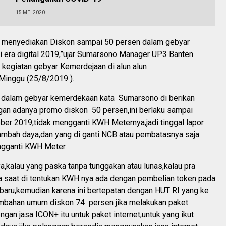
15 MEI 2020
 menyediakan Diskon sampai 50 persen dalam gebyar
 era digital 2019,”ujar Sumarsono Manager UP3 Banten
a kegiatan gebyar Kemerdejaan di alun alun
Minggu (25/8/2019 ).
 dalam gebyar kemerdekaan kata Sumarsono di berikan
gan adanya promo diskon 50 persen,ini berlaku sampai
ber 2019,tidak mengganti KWH Meternya,jadi tinggal lapor
tambah daya,dan yang di ganti NCB atau pembatasnya saja
ngganti KWH Meter
ya,kalau yang paska tanpa tunggakan atau lunas,kalau pra
da saat di tentukan KWH nya ada dengan pembelian token pada
baru,kemudian karena ini bertepatan dengan HUT RI yang ke
ambahan umum diskon 74 persen jika melakukan paket
gan jasa ICON+ itu untuk paket internet,untuk yang ikut