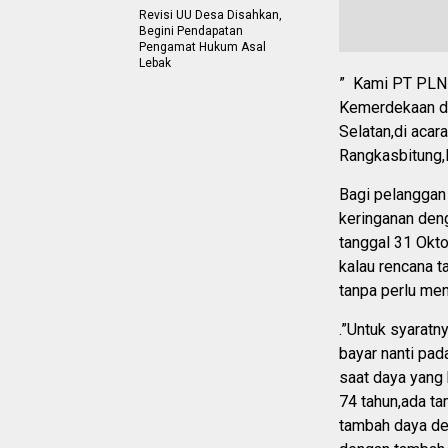
Revisi UU Desa Disahkan,
Begini Pendapatan
Pengamat Hukum Asal
Lebak
” Kami PT PLN
Kemerdekaan di
Selatan,di acar
Rangkasbitung,
Bagi pelanggan
keringanan den
tanggal 31 Okto
kalau rencana 
tanpa perlu me
.”Untuk syaratn
bayar nanti pa
saat daya yang 
74 tahun,ada t
tambah daya den