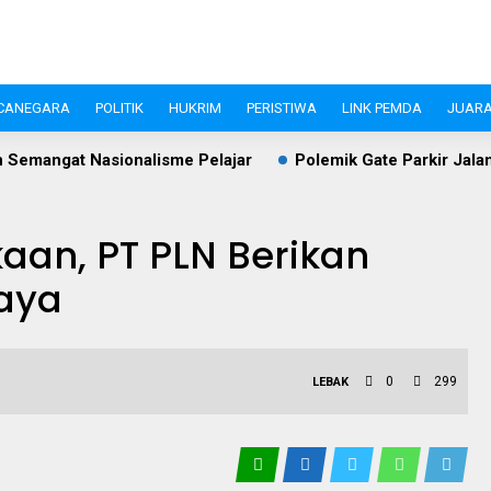
CANEGARA
POLITIK
HUKRIM
PERISTIWA
LINK PEMDA
JUARA
sme Pelajar
Polemik Gate Parkir Jalan S.A. Tirtayasa Leba
an, PT PLN Berikan
aya
0
299
LEBAK