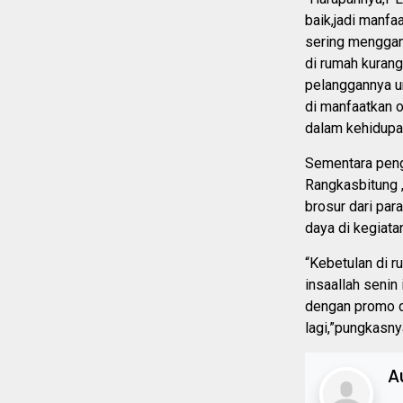
baik,jadi manfa
sering menggan
di rumah kura
pelanggannya u
di manfaatkan o
dalam kehidupan
Sementara pen
Rangkasbitung ,
brosur dari pa
daya di kegiat
“Kebetulan di r
insaallah seni
dengan promo di
lagi,”pungkasny
A