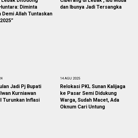
 Lebak Ditodong
Ciberang di Lebak , Ibu Muda
untara: Diminta
dan Ibunya Jadi Tersangka
 Demi Allah Tuntaskan
 2025”
24
14 AGU 2025
lan Jadi Pj Bupati
Relokasi PKL Sunan Kalijaga
 Iwan Kurniawan
ke Pasar Semi Didukung
l Turunkan Inflasi
Warga, Sudah Macet, Ada
Oknum Cari Untung