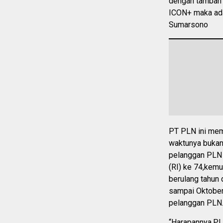
dengan tambah 
ICON+ maka ada
Sumarsono
PT PLN ini mem
waktunya bukan 
pelanggan PLN 
(RI) ke 74,kem
berulang tahun 
sampai Oktober
pelanggan PLN
“Harapannya,PLN