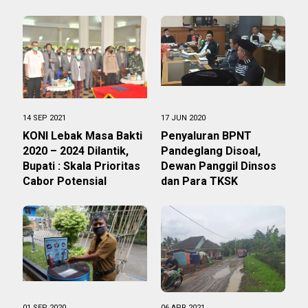
14 SEP 2021
17 JUN 2020
KONI Lebak Masa Bakti
Penyaluran BPNT
2020 – 2024 Dilantik,
Pandeglang Disoal,
Bupati : Skala Prioritas
Dewan Panggil Dinsos
Cabor Potensial
dan Para TKSK
01 SEP 2020
06 APR 2021