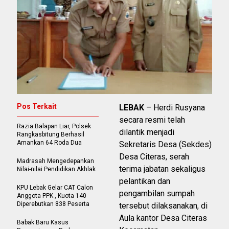
Pos Terkait
LEBAK
– Herdi Rusyana
secara resmi telah
Razia Balapan Liar, Polsek
dilantik menjadi
Rangkasbitung Berhasil
Amankan 64 Roda Dua
Sekretaris Desa (Sekdes)
Desa Citeras, serah
Madrasah Mengedepankan
terima jabatan sekaligus
Nilai-nilai Pendidikan Akhlak
pelantikan dan
KPU Lebak Gelar CAT Calon
pengambilan sumpah
Anggota PPK , Kuota 140
Diperebutkan 838 Peserta
tersebut dilaksanakan, di
Aula kantor Desa Citeras
Babak Baru Kasus