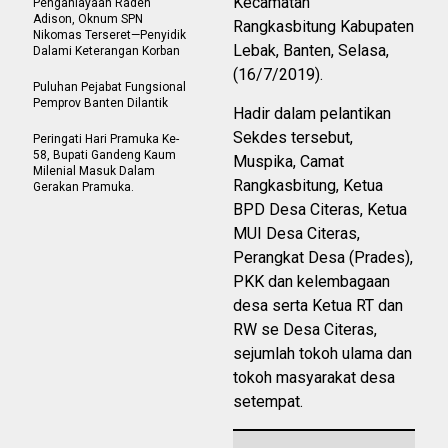
Kecamatan
Penganiayaan Raden
Adison, Oknum SPN
Rangkasbitung Kabupaten
Nikomas Terseret—Penyidik
Lebak, Banten, Selasa,
Dalami Keterangan Korban
(16/7/2019).
Puluhan Pejabat Fungsional
Pemprov Banten Dilantik
Hadir dalam pelantikan
Sekdes tersebut,
Peringati Hari Pramuka Ke-
58, Bupati Gandeng Kaum
Muspika, Camat
Milenial Masuk Dalam
Rangkasbitung, Ketua
Gerakan Pramuka.
BPD Desa Citeras, Ketua
MUI Desa Citeras,
Perangkat Desa (Prades),
PKK dan kelembagaan
desa serta Ketua RT dan
RW se Desa Citeras,
sejumlah tokoh ulama dan
tokoh masyarakat desa
setempat.