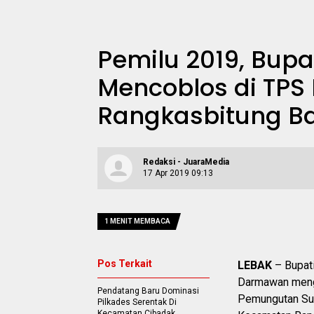
Pemilu 2019, Bupa
Mencoblos di TPS 
Rangkasbitung B
Redaksi - JuaraMedia
17 Apr 2019 09:13
1 MENIT MEMBACA
Pos Terkait
LEBAK
– Bupati
Darmawan mengg
Pendatang Baru Dominasi
Pemungutan Sua
Pilkades Serentak Di
Kecamatan Cibadak