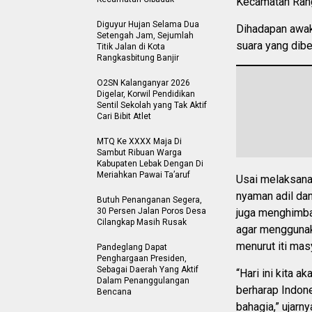
Kecamatan Rang
Diguyur Hujan Selama Dua
Dihadapan awak
Setengah Jam, Sejumlah
suara yang dibe
Titik Jalan di Kota
Rangkasbitung Banjir
O2SN Kalanganyar 2026
Digelar, Korwil Pendidikan
Sentil Sekolah yang Tak Aktif
Cari Bibit Atlet
MTQ Ke XXXX Maja Di
Sambut Ribuan Warga
Kabupaten Lebak Dengan Di
Meriahkan Pawai Ta’aruf
Usai melaksana
nyaman adil dan
Butuh Penanganan Segera,
30 Persen Jalan Poros Desa
juga menghimba
Cilangkap Masih Rusak
agar menggunak
menurut iti ma
Pandeglang Dapat
Penghargaan Presiden,
Sebagai Daerah Yang Aktif
“Hari ini kita 
Dalam Penanggulangan
berharap Indon
Bencana
bahagia,” ujarny