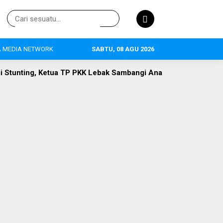
 MEDIA NETWORK
SABTU, 08 AGU 2026
TP PKK Lebak Sambangi Anak Asuh di Desa Curugpanjang
H