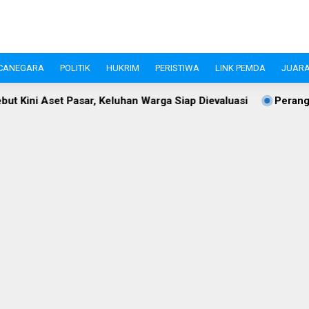
CANEGARA
POLITIK
HUKRIM
PERISTIWA
LINK PEMDA
JUARA
r, Keluhan Warga Siap Dievaluasi
Perangi Stunting, Ketua 