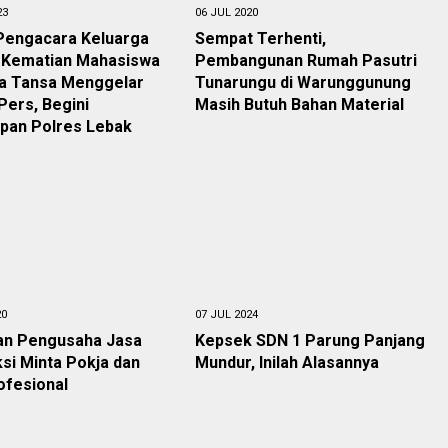
23
06 JUL 2020
Pengacara Keluarga
Sempat Terhenti,
 Kematian Mahasiswa
Pembangunan Rumah Pasutri
La Tansa Menggelar
Tunarungu di Warunggunung
ers, Begini
Masih Butuh Bahan Material
pan Polres Lebak
20
07 JUL 2024
an Pengusaha Jasa
Kepsek SDN 1 Parung Panjang
si Minta Pokja dan
Mundur, Inilah Alasannya
ofesional