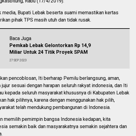
kasbitung, Rabu (17/4/2019).
 media, Bupati Lebak beserta suami memastikan kertas
rikan pihak TPS masih utuh dan tidak rusak.
Baca Juga
Pemkab Lebak Gelontorkan Rp 14,9
Miliar Untuk 24 Titik Proyek SPAM
27 SEP 2023
kan pencoblosan, Iti berharap Pemilu berlangsung, aman,
 jujur sesuai dengan harapan seluruh rakyat indonesia, dan Iti
u kepada seluruh masyarakat khususnya di Kabupaten Lebak
an hak pilihnya, karena dengan menggunakan hak pilih,
syarakat telah mendukung pembangunan di Indonesia.
akan memilih pemimpin bangsa Indonesia kedapan, kita
esia semakin baik dan masyarakatnya semakin sejahtera dan
a.