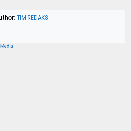
uthor:
TIM REDAKSI
aMedia