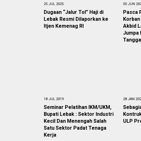
25 JUL 2025
05 JUN 20
Dugaan “Jalur Tol” Haji di
Pasca 
Lebak Resmi Dilaporkan ke
Korban
Itjen Kemenag RI
Akbid 
Jumpa P
Tangga
18 JUL 2019
28 JAN 20
Seminar Pelatihan IKM/UKM,
Sebagi
Bupati Lebak : Sektor Industri
Kontruk
Kecil Dan Menengah Salah
ULP Pr
Satu Sektor Padat Tenaga
Kerja