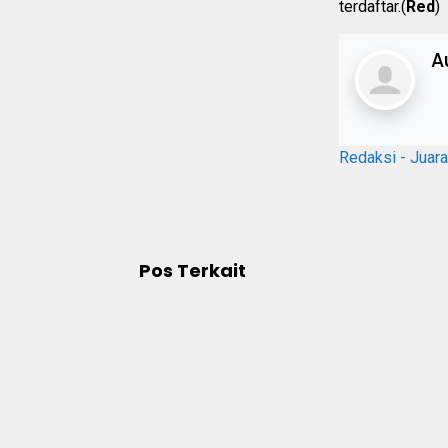
terdaftar.(
Red
)
A
Redaksi - Juar
Pos Terkait