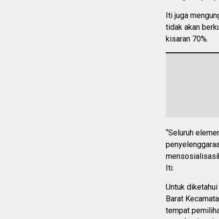
Iti juga mengun
tidak akan ber
kisaran 70%.
“Seluruh eleme
penyelenggaraa
mensosialisasik
Iti.
Untuk diketahu
Barat Kecamata
tempat pemilih