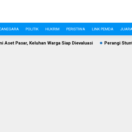
CANEGARA
POLITIK
HUKRIM
PERISTIWA
LINK PEMDA
JUARA
han Warga Siap Dievaluasi
Perangi Stunting, Ketua TP PKK