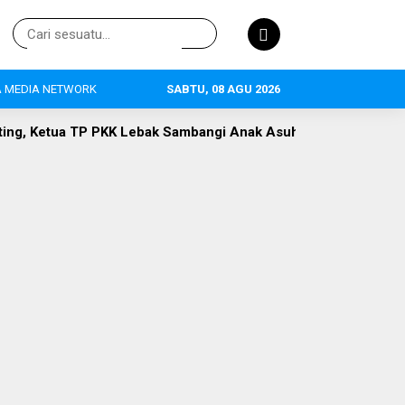
 MEDIA NETWORK
SABTU, 08 AGU 2026
 Lebak Sambangi Anak Asuh di Desa Curugpanjang
Hak Publ