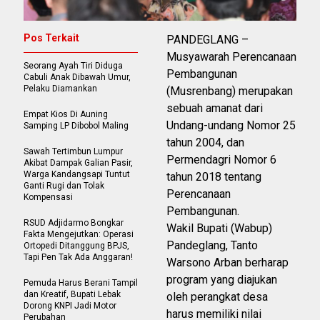
Pos Terkait
PANDEGLANG –
Musyawarah Perencanaan
Seorang Ayah Tiri Diduga
Pembangunan
Cabuli Anak Dibawah Umur,
Pelaku Diamankan
(Musrenbang) merupakan
sebuah amanat dari
Empat Kios Di Auning
Undang-undang Nomor 25
Samping LP Dibobol Maling
tahun 2004, dan
Sawah Tertimbun Lumpur
Permendagri Nomor 6
Akibat Dampak Galian Pasir,
Warga Kandangsapi Tuntut
tahun 2018 tentang
Ganti Rugi dan Tolak
Perencanaan
Kompensasi
Pembangunan.
RSUD Adjidarmo Bongkar
Wakil Bupati (Wabup)
Fakta Mengejutkan: Operasi
Pandeglang, Tanto
Ortopedi Ditanggung BPJS,
Tapi Pen Tak Ada Anggaran!
Warsono Arban berharap
program yang diajukan
Pemuda Harus Berani Tampil
dan Kreatif, Bupati Lebak
oleh perangkat desa
Dorong KNPI Jadi Motor
harus memiliki nilai
Perubahan