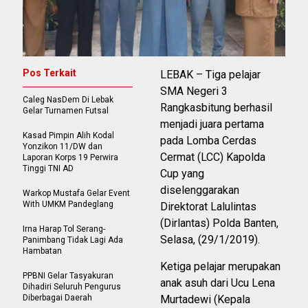
Pos Terkait
LEBAK – Tiga pelajar
SMA Negeri 3
Caleg NasDem Di Lebak
Rangkasbitung berhasil
Gelar Turnamen Futsal
menjadi juara pertama
Kasad Pimpin Alih Kodal
pada Lomba Cerdas
Yonzikon 11/DW dan
Cermat (LCC) Kapolda
Laporan Korps 19 Perwira
Tinggi TNI AD
Cup yang
diselenggarakan
Warkop Mustafa Gelar Event
With UMKM Pandeglang
Direktorat Lalulintas
(Dirlantas) Polda Banten,
Irna Harap Tol Serang-
Selasa, (29/1/2019).
Panimbang Tidak Lagi Ada
Hambatan
Ketiga pelajar merupakan
PPBNI Gelar Tasyakuran
anak asuh dari Ucu Lena
Dihadiri Seluruh Pengurus
Diberbagai Daerah
Murtadewi (Kepala