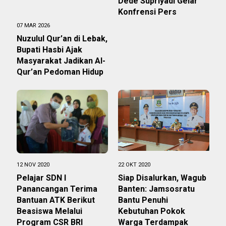
Dede Supriyadi Gelar
Konfrensi Pers
07 MAR 2026
Nuzulul Qur’an di Lebak,
Bupati Hasbi Ajak
Masyarakat Jadikan Al-
Qur’an Pedoman Hidup
12 NOV 2020
22 OKT 2020
Pelajar SDN I
Siap Disalurkan, Wagub
Panancangan Terima
Banten: Jamsosratu
Bantuan ATK Berikut
Bantu Penuhi
Beasiswa Melalui
Kebutuhan Pokok
Program CSR BRI
Warga Terdampak