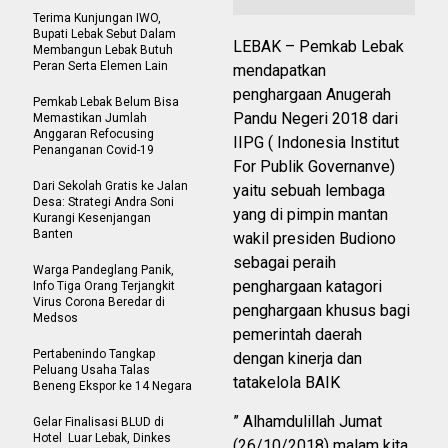
Terima Kunjungan IWO,
Bupati Lebak Sebut Dalam
LEBAK – Pemkab Lebak
Membangun Lebak Butuh
Peran Serta Elemen Lain
mendapatkan
penghargaan Anugerah
Pemkab Lebak Belum Bisa
Pandu Negeri 2018 dari
Memastikan Jumlah
Anggaran Refocusing
IIPG ( Indonesia Institut
Penanganan Covid-19
For Publik Governanve)
Dari Sekolah Gratis ke Jalan
yaitu sebuah lembaga
Desa: Strategi Andra Soni
yang di pimpin mantan
Kurangi Kesenjangan
Banten
wakil presiden Budiono
sebagai peraih
Warga Pandeglang Panik,
penghargaan katagori
Info Tiga Orang Terjangkit
Virus Corona Beredar di
penghargaan khusus bagi
Medsos
pemerintah daerah
Pertabenindo Tangkap
dengan kinerja dan
Peluang Usaha Talas
tatakelola BAIK
Beneng Ekspor ke 14 Negara
” Alhamdulillah Jumat
Gelar Finalisasi BLUD di
Hotel Luar Lebak, Dinkes
(26/10/2018) malam kita