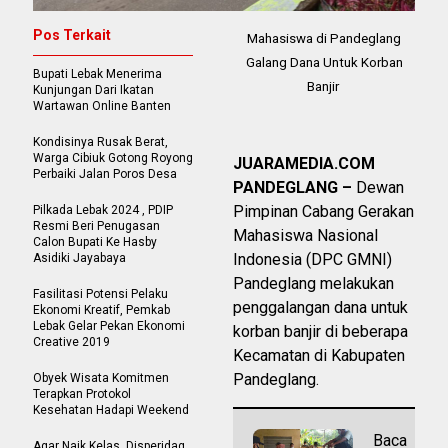
Pos Terkait
Mahasiswa di Pandeglang
Galang Dana Untuk Korban
Bupati Lebak Menerima
Banjir
Kunjungan Dari Ikatan
Wartawan Online Banten
Kondisinya Rusak Berat,
Warga Cibiuk Gotong Royong
JUARAMEDIA.COM
Perbaiki Jalan Poros Desa
PANDEGLANG –
Dewan
Pimpinan Cabang Gerakan
Pilkada Lebak 2024 , PDIP
Resmi Beri Penugasan
Mahasiswa Nasional
Calon Bupati Ke Hasby
Indonesia (DPC GMNI)
Asidiki Jayabaya
Pandeglang melakukan
Fasilitasi Potensi Pelaku
penggalangan dana untuk
Ekonomi Kreatif, Pemkab
Lebak Gelar Pekan Ekonomi
korban banjir di beberapa
Creative 2019
Kecamatan di Kabupaten
Pandeglang.
Obyek Wisata Komitmen
Terapkan Protokol
Kesehatan Hadapi Weekend
Baca
Agar Naik Kelas, Disperidag