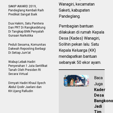
Wanagiri, kecamatan
SAKIP AWARD 2019,
Saketi, kabupaten
Pandeglang Kembali Raih
Predikat Sangat Baik
Pandeglang.
Dua Hakim, Satu Panitera
Pembagian bantuan
Dan PRT Di Rangkasbitung
Di Tangkap BNN Penyalah
dilakukan di rumah Kepala
Gunaan Narkotika
Desa (Kades) Wanagiri,
Solihin pekan lalu. Satu
Peduli Sesama, Komunitas
Dakwah Reposting Berbagi
Kepala Keluarga (KK)
Di Setiap Jum’at
mendapatkan bantuan
Wabup Lebak Hadiri
sebanyak 50 ekor ayam.
Penyerahan 1 Juta Sertifikat
Tanah Oleh Presiden RI
Secara Virtual
Baca
Dimyati Hadiri Khaul Syech
Juga
Abdul Qodir Jaelani dan
Kader
KH.Ujang Rafiudin
Desa
Bangkono
Jadi
Tim