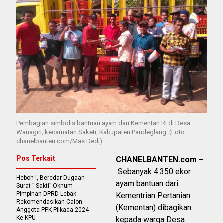
Pembagian simbolis bantuan ayam dari Kementan RI di Desa
Wanagiri, kecamatan Saketi, Kabupaten Pandeglang. (Foto
chanelbanten.com/Mas Dedi)
Pos Terkait
CHANELBANTEN.com –
Sebanyak 4.350 ekor
Heboh !, Beredar Dugaan
ayam bantuan dari
Surat ” Sakti” Oknum
Pimpinan DPRD Lebak
Kementrian Pertanian
Rekomendasikan Calon
(Kementan) dibagikan
Anggota PPK Pilkada 2024
Ke KPU
kepada warga Desa