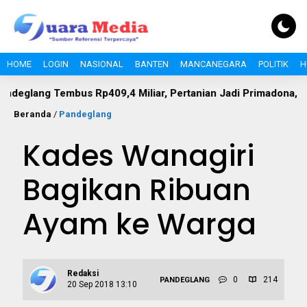
HOME
LOGIN
NASIONAL
BANTEN
MANCANEGARA
POLITIK
H
 Tembus Rp409,4 Miliar, Pertanian Jadi Primadona, 634 Tenaga 
Beranda
/
Pandeglang
Kades Wanagiri
Bagikan Ribuan
Ayam ke Warga
Redaksi
0
214
PANDEGLANG
20 Sep 2018 13:10