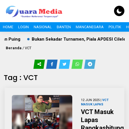
HOME
LOGIN
NASIONAL
BANTEN
MANCANEGARA
POLITIK
H
an Puing
Bukan Sekadar Turnamen, Piala APDESI Cileles 
Beranda
/
VCT
Tag : VCT
12 JUN 2025 |
VCT
MASUK LAPAS
VCT Masuk
Lapas
Rangkasbitung,