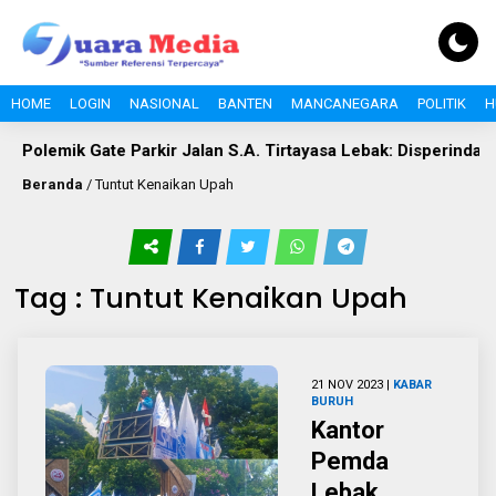
HOME
LOGIN
NASIONAL
BANTEN
MANCANEGARA
POLITIK
H
Polemik Gate Parkir Jalan S.A. Tirtayasa Lebak: Disperindag S
Beranda
/
Tuntut Kenaikan Upah
Tag : Tuntut Kenaikan Upah
21 NOV 2023 |
KABAR
BURUH
Kantor
Pemda
Lebak