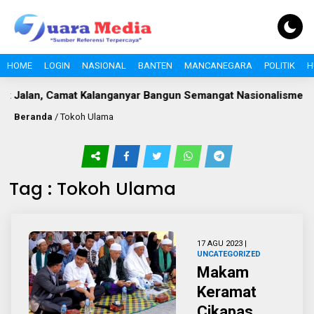
HOME
LOGIN
NASIONAL
BANTEN
MANCANEGARA
POLITIK
H
 Jalan, Camat Kalanganyar Bangun Semangat Nasionalisme Pel
Beranda
/
Tokoh Ulama
Tag : Tokoh Ulama
17 AGU 2023 |
UNCATEGORIZED
Makam
Keramat
Cikapas