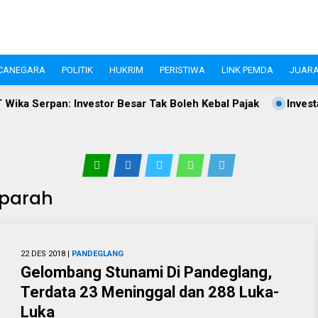
CANEGARA
POLITIK
HUKRIM
PERISTIWA
LINK PEMDA
JUARA
or Besar Tak Boleh Kebal Pajak
Investasi Pandeglang Tembu
rparah
22 DES 2018 |
PANDEGLANG
Gelombang Stunami Di Pandeglang,
Terdata 23 Meninggal dan 288 Luka-
Luka