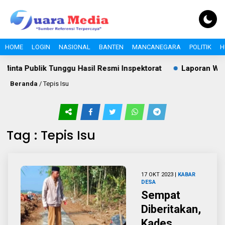
HOME
LOGIN
NASIONAL
BANTEN
MANCANEGARA
POLITIK
H
inta Publik Tunggu Hasil Resmi Inspektorat
Laporan Warga
Beranda
/
Tepis Isu
Tag : Tepis Isu
17 OKT 2023 |
KABAR
DESA
Sempat
Diberitakan,
Kades