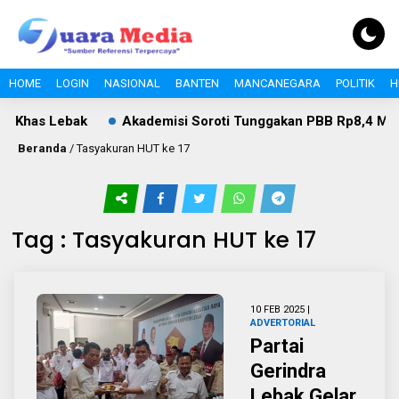
HOME
LOGIN
NASIONAL
BANTEN
MANCANEGARA
POLITIK
H
r Khas Lebak
Akademisi Soroti Tunggakan PBB Rp8,4 Miliar
Beranda
/
Tasyakuran HUT ke 17
Tag : Tasyakuran HUT ke 17
10 FEB 2025 |
ADVERTORIAL
Partai
Gerindra
Lebak Gelar