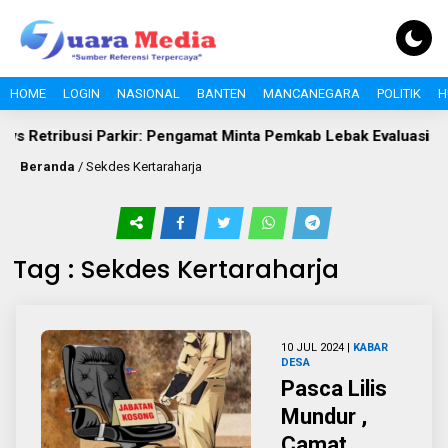
HOME
LOGIN
NASIONAL
BANTEN
MANCANEGARA
POLITIK
H
vs Retribusi Parkir: Pengamat Minta Pemkab Lebak Evaluasi Gate
Beranda
/
Sekdes Kertaraharja
Tag : Sekdes Kertaraharja
10 JUL 2024 |
KABAR
DESA
Pasca Lilis
Mundur ,
Camat