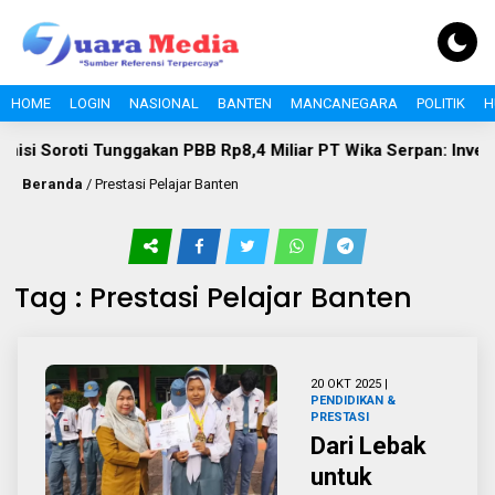
HOME
LOGIN
NASIONAL
BANTEN
MANCANEGARA
POLITIK
H
si Soroti Tunggakan PBB Rp8,4 Miliar PT Wika Serpan: Investor
Beranda
/
Prestasi Pelajar Banten
Tag : Prestasi Pelajar Banten
20 OKT 2025 |
PENDIDIKAN &
PRESTASI
Dari Lebak
untuk