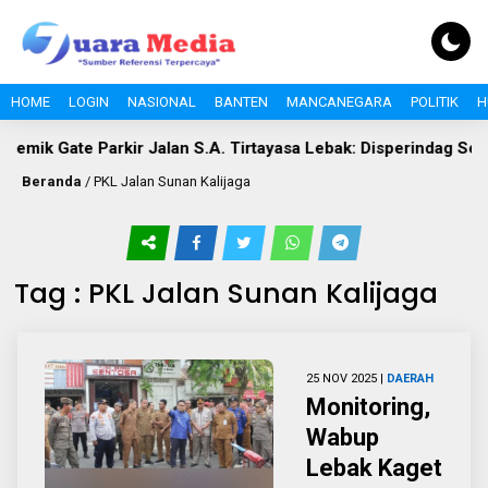
HOME
LOGIN
NASIONAL
BANTEN
MANCANEGARA
POLITIK
H
emik Gate Parkir Jalan S.A. Tirtayasa Lebak: Disperindag Sebut
Beranda
/
PKL Jalan Sunan Kalijaga
Tag : PKL Jalan Sunan Kalijaga
25 NOV 2025 |
DAERAH
Monitoring,
Wabup
Lebak Kaget