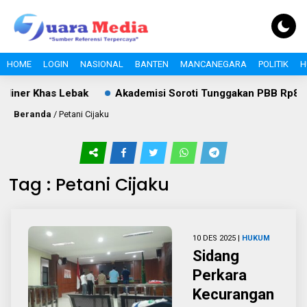
HOME
LOGIN
NASIONAL
BANTEN
MANCANEGARA
POLITIK
H
liner Khas Lebak
Akademisi Soroti Tunggakan PBB Rp8,4 Mi
Beranda
/
Petani Cijaku
Tag : Petani Cijaku
10 DES 2025 |
HUKUM
Sidang
Perkara
Kecurangan