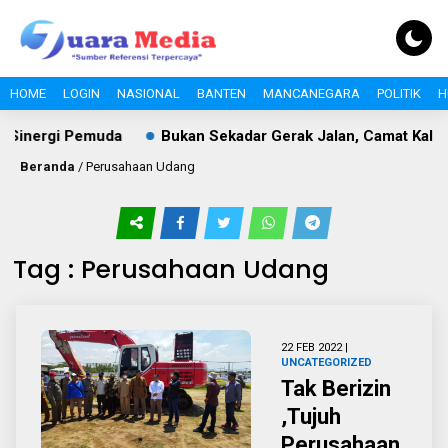
HOME
LOGIN
NASIONAL
BANTEN
MANCANEGARA
POLITIK
H
 Sinergi Pemuda
Bukan Sekadar Gerak Jalan, Camat Kalan
Beranda
/
Perusahaan Udang
Tag : Perusahaan Udang
22 FEB 2022 |
UNCATEGORIZED
Tak Berizin
,Tujuh
Perusahaan