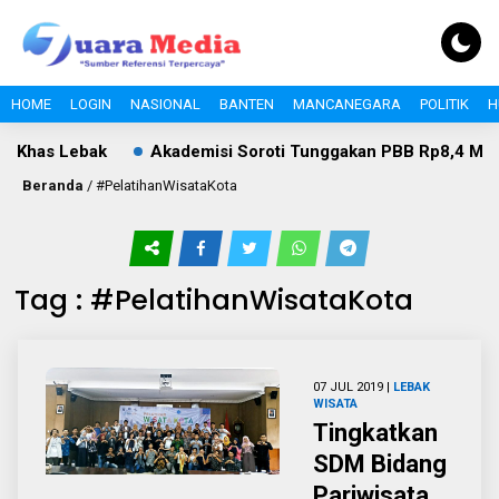
HOME
LOGIN
NASIONAL
BANTEN
MANCANEGARA
POLITIK
H
 Khas Lebak
Akademisi Soroti Tunggakan PBB Rp8,4 Miliar
Beranda
/
#PelatihanWisataKota
Tag : #PelatihanWisataKota
07 JUL 2019 |
LEBAK
WISATA
Tingkatkan
SDM Bidang
Pariwisata,