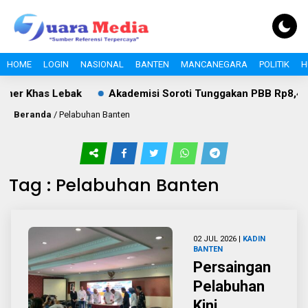
HOME
LOGIN
NASIONAL
BANTEN
MANCANEGARA
POLITIK
H
ner Khas Lebak
Akademisi Soroti Tunggakan PBB Rp8,4 Mili
Beranda
/
Pelabuhan Banten
Tag : Pelabuhan Banten
02 JUL 2026 |
KADIN
BANTEN
Persaingan
Pelabuhan
Kini