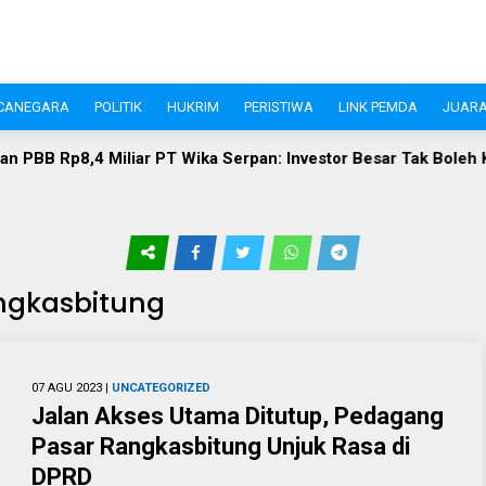
CANEGARA
POLITIK
HUKRIM
PERISTIWA
LINK PEMDA
JUARA
BB Rp8,4 Miliar PT Wika Serpan: Investor Besar Tak Boleh Keba
ngkasbitung
07 AGU 2023 |
UNCATEGORIZED
Jalan Akses Utama Ditutup, Pedagang
Pasar Rangkasbitung Unjuk Rasa di
DPRD