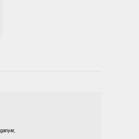
Populer
21 JUL 2026
01.
Anggota DPRD Banten
Soroti Dugaan
ganyar,
Kejanggalan Kasus
Pengeroyokan Baehaki,