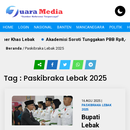
HOME
LOGIN
NASIONAL
BANTEN
MANCANEGARA
POLITIK
H
ner Khas Lebak
Akademisi Soroti Tunggakan PBB Rp8,4 Mil
Beranda
/
Paskibraka Lebak 2025
Tag : Paskibraka Lebak 2025
16 AGU 2025 |
PASKIBRAKA LEBAK
2025
Bupati
Lebak