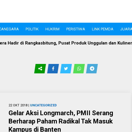
CANEGARA
POLITIK
HUKRIM
PERISTIWA
LINK PEMDA
JUARA
adir di Rangkasbitung, Pusat Produk Unggulan dan Kuliner Kh
22 OKT 2018 |
UNCATEGORIZED
Gelar Aksi Longmarch, PMII Serang
Berharap Paham Radikal Tak Masuk
Kampus di Banten