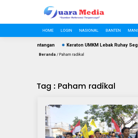
HOME
LOGIN
NASIONAL
BANTEN
MAN
Masih Jadi Tantangan
Keraton UMKM Lebak Ruhay Segera H
Beranda
/
Paham radikal
Tag : Paham radikal