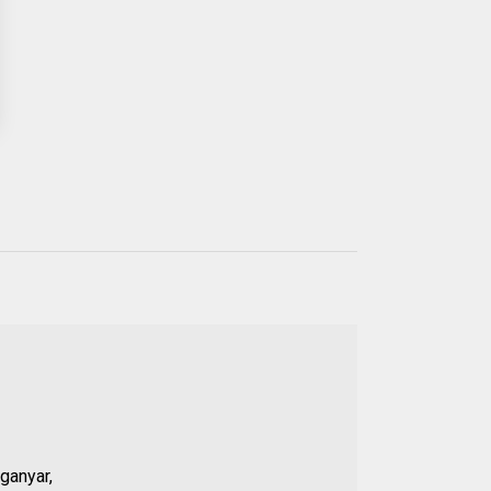
Populer
21 JUL 2026
01.
Anggota DPRD Banten
Soroti Dugaan
Kejanggalan Kasus
ganyar,
Pengeroyokan Baehaki,