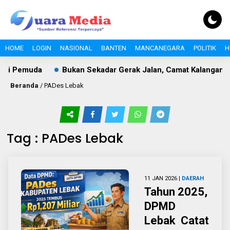
HOME
LOGIN
NASIONAL
BANTEN
MANCANEGARA
POLITIK
H
rgi Pemuda
Bukan Sekadar Gerak Jalan, Camat Kalanganya
Beranda
/
PADes Lebak
Tag : PADes Lebak
11 JAN 2026 |
DAERAH
Tahun 2025,
DPMD
Lebak Catat