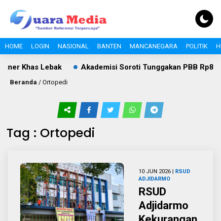
HOME
LOGIN
NASIONAL
BANTEN
MANCANEGARA
POLITIK
H
ner Khas Lebak
Akademisi Soroti Tunggakan PBB Rp8,4 Mil
Beranda
/
Ortopedi
Tag : Ortopedi
10 JUN 2026 |
RSUD
ADJIDARMO
RSUD
Adjidarmo
Kekurangan