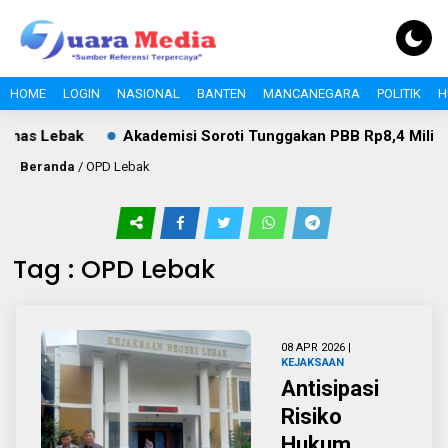
HOME
LOGIN
NASIONAL
BANTEN
MANCANEGARA
POLITIK
H
Akademisi Soroti Tunggakan PBB Rp8,4 Miliar PT Wika Ser
Beranda
/
OPD Lebak
Tag : OPD Lebak
08 APR 2026 |
KEJAKSAAN
Antisipasi
Risiko
Hukum,