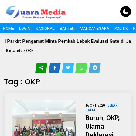
HOME
LOGIN
NASIONAL
BANTEN
MANCANEGARA
POLITIK
H
si Parkir: Pengamat Minta Pemkab Lebak Evaluasi Gate di Jalan 
Beranda
/
OKP
Tag : OKP
16 OKT 2020 |
LEBAK
POLRI
Buruh, OKP,
Ulama
Deklarasi