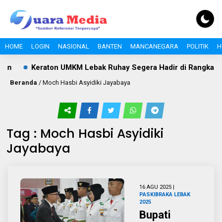
HOME
LOGIN
NASIONAL
BANTEN
MANCANEGARA
POLITIK
H
n
Keraton UMKM Lebak Ruhay Segera Hadir di Rangkasbitu
Beranda
/
Moch Hasbi Asyidiki Jayabaya
Tag : Moch Hasbi Asyidiki
Jayabaya
16 AGU 2025 |
PASKIBRAKA LEBAK
2025
Bupati