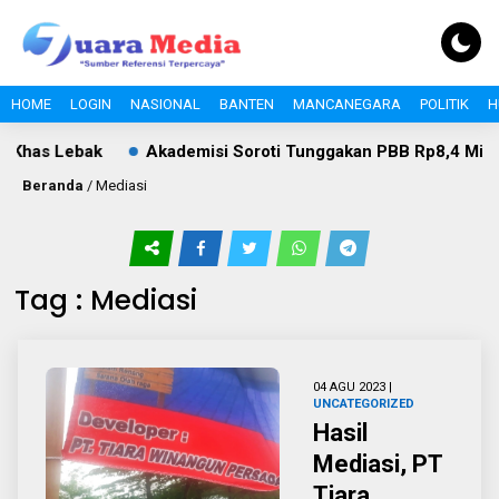
HOME
LOGIN
NASIONAL
BANTEN
MANCANEGARA
POLITIK
H
 Khas Lebak
Akademisi Soroti Tunggakan PBB Rp8,4 Miliar 
Beranda
/
Mediasi
Tag : Mediasi
04 AGU 2023 |
UNCATEGORIZED
Hasil
Mediasi, PT
Tiara