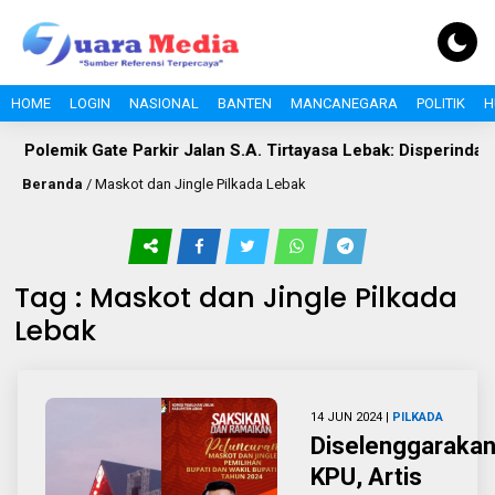
HOME
LOGIN
NASIONAL
BANTEN
MANCANEGARA
POLITIK
H
Polemik Gate Parkir Jalan S.A. Tirtayasa Lebak: Disperindag S
Beranda
/
Maskot dan Jingle Pilkada Lebak
Tag : Maskot dan Jingle Pilkada
Lebak
14 JUN 2024 |
PILKADA
Diselenggaraka
KPU, Artis