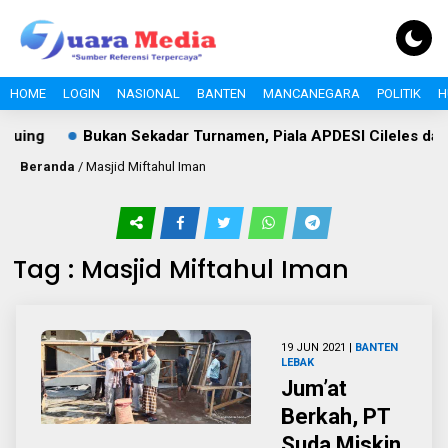
HOME
LOGIN
NASIONAL
BANTEN
MANCANEGARA
POLITIK
H
Puing
Bukan Sekadar Turnamen, Piala APDESI Cileles dan
Beranda
/
Masjid Miftahul Iman
Tag : Masjid Miftahul Iman
19 JUN 2021 |
BANTEN
LEBAK
Jum’at
Berkah, PT
Suda Miskin