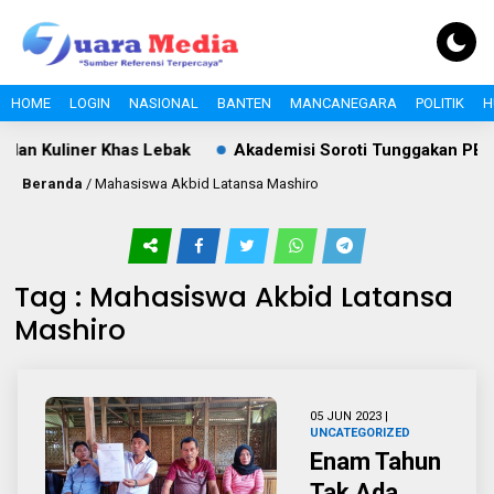
HOME
LOGIN
NASIONAL
BANTEN
MANCANEGARA
POLITIK
H
an Kuliner Khas Lebak
Akademisi Soroti Tunggakan PBB Rp
Beranda
/
Mahasiswa Akbid Latansa Mashiro
Tag : Mahasiswa Akbid Latansa
Mashiro
05 JUN 2023 |
UNCATEGORIZED
Enam Tahun
Tak Ada