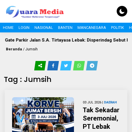
HOME
LOGIN
NASIONAL
BANTEN
MANCANEGARA
POLITIK
H
ate Parkir Jalan S.A. Tirtayasa Lebak: Disperindag Sebut Kini 
Beranda
/
Jumsih
Tag : Jumsih
03 JUL 2026 |
DAERAH
Tak Sekadar
Seremonial,
PT Lebak