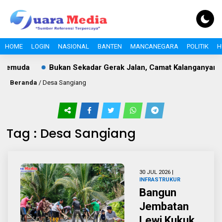
HOME
LOGIN
NASIONAL
BANTEN
MANCANEGARA
POLITIK
H
emuda
Bukan Sekadar Gerak Jalan, Camat Kalanganyar Ban
Beranda
/
Desa Sangiang
Tag : Desa Sangiang
30 JUL 2026 |
INFRASTRUKUR
Bangun
Jembatan
Lewi Kukuk,