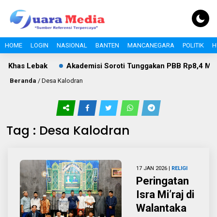
HOME
LOGIN
NASIONAL
BANTEN
MANCANEGARA
POLITIK
H
 Khas Lebak
Akademisi Soroti Tunggakan PBB Rp8,4 Miliar 
Beranda
/
Desa Kalodran
Tag : Desa Kalodran
17 JAN 2026 |
RELIGI
Peringatan
Isra Mi’raj di
Walantaka