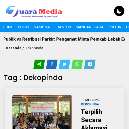
HOME
LOGIN
NASIONAL
BANTEN
MANCANEGARA
POLITIK
H
Publik vs Retribusi Parkir: Pengamat Minta Pemkab Lebak Evalua
Beranda
/
Dekopinda
Tag : Dekopinda
10 MEI 2025 |
DEKOPINDA
Terpilih
Secara
Aklamasi ,