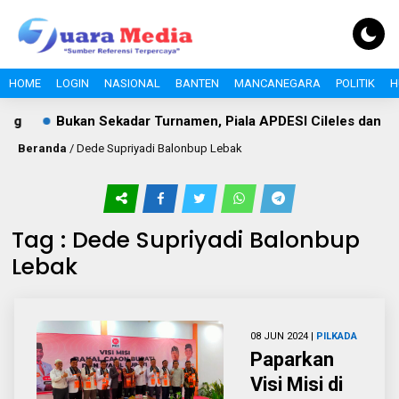
HOME
LOGIN
NASIONAL
BANTEN
MANCANEGARA
POLITIK
H
ng
Bukan Sekadar Turnamen, Piala APDESI Cileles dan B
Beranda
/
Dede Supriyadi Balonbup Lebak
Tag : Dede Supriyadi Balonbup
Lebak
08 JUN 2024 |
PILKADA
Paparkan
Visi Misi di