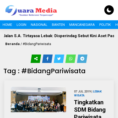
HOME
LOGIN
NASIONAL
BANTEN
MANCANEGARA
POLITIK
H
Jalan S.A. Tirtayasa Lebak: Disperindag Sebut Kini Aset Pasar,
Beranda
/
#BidangPariwisata
Tag : #BidangPariwisata
07 JUL 2019 |
LEBAK
WISATA
Tingkatkan
SDM Bidang
Pariwisata,