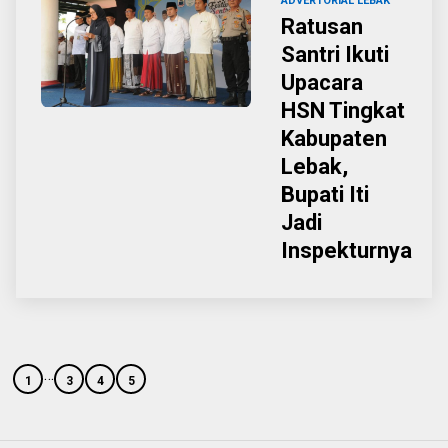
ADVERTORIAL
LEBAK
Ratusan
Santri Ikuti
Upacara
HSN Tingkat
Kabupaten
Lebak,
Bupati Iti
Jadi
Inspekturnya
…
1
3
4
5