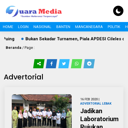
HOME
LOGIN
NASIONAL
BANTEN
MANCANEGARA
POLITIK
H
ing
Bukan Sekadar Turnamen, Piala APDESI Cileles dan 
Beranda
/ Page :
Advertorial
16 FEB 2020 |
ADVERTORIAL
LEBAK
Jadikan
Laboratorium
Rujukan,