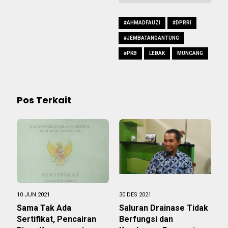
#AHMADFAUZI
#DPRRI
#JEMBATANGANTUNG
#PKB
LEBAK
MUNCANG
Pos Terkait
10 JUN 2021
30 DES 2021
Sama Tak Ada
Saluran Drainase Tidak
Sertifikat, Pencairan
Berfungsi dan